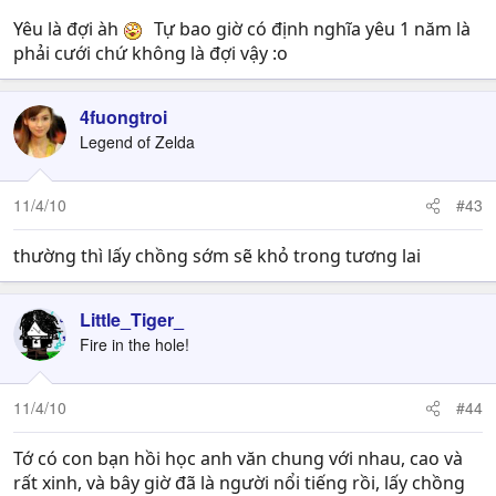
các cặp vợ chồng trẻ mà dẫn đến tan nát hạnh phúc từ
Yêu là đợi àh
Tự bao giờ có định nghĩa yêu 1 năm là
sớm. Cậu cứ thử đi hỏi bất kỳ ai trong các văn phòng phụ
phải cưới chứ không là đợi vậy :o
trách thủ tục ly hôn ở khu vực xem trong các đơn ly hôn
bao nhiêu % là các cặp vợ chồng dưới 30.
Tôi kết thẳng lại một câu, cậu có cãi nữa tôi cũng chịu, đó
4fuongtroi
là: Hôn nhân không phải là chuyện một sớm một chiều,
Legend of Zelda
không phải là chuyện "àh, đúng là người ta thế thật
nhưng mình đâu có thiếu suy nghĩ".
11/4/10
#43
Về chuyện yêu đương, cậu cười cợt khi nghe tôi nói rằng
có những cặp yêu nhau 4-5 năm mà còn bỏ. Thế cậu có
thường thì lấy chồng sớm sẽ khỏ trong tương lai
hiểu được một điều rằng trong quan hệ yêu đương của
con người giai đoạn khó khăn nhất, thử thách tình cảm
Little_Tiger_
nhất là 3-4 năm sau khi yêu không ::) Đây chả phải là câu
Fire in the hole!
phán bừa, chuyện này cũng đã được các nhà tâm lý
nghiên cứu đàng hoàng rồi. Sau 3-4 năm, cái tình yêu
"sét đánh", cái cảm xúc ngọt ngào mới yêu của 2 người
11/4/10
#44
đã nhạt nhòa đi. Tất cả những cảm xúc "ôi mình thật may
mắn vì cô ấy yêu mình";"ôi sao người ấy đẹp và tuyệt vời
Tớ có con bạn hồi học anh văn chung với nhau, cao và
thế";.... đã biến mất, vì những điều ấy ta đã nhận ra quá
rất xinh, và bây giờ đã là người nổi tiếng rồi, lấy chồng
rõ ràng rồi. Sau 3-4 năm, 2 người nhìn mặt nhau đã