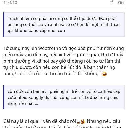
11/4/10
#55
Trách nhiệm có phải ai cũng có thể chịu được. Đâu phải
ai cũng có thể cao và xinh và có cơ hội để một mình thân
gái không bằng cấp nuôi con
Tớ cũng hay lên webtretho và đọc báo phụ nữ nên cũng
hiểu mấy vấn đề này, nếu xét về người ngoài, thì tớ thấy
bình thường vì xã hội bây giờ thoáng rồi, họ tự làm thì
tự chịu được, còn nếu con bé 18t đó là bạn thân/ họ
hàng/ con cái của tớ thì câu trả lời là "không"
còn đứa con bạn ạ ... phải nghĩ...trẻ con vô tội...nhiều cặp
cưới nhau xong ly dị, cuối cùng con nít là đứa hứng chịu
nặng nề nhất ...
Cái này là đi qua 1 vấn đề khác rồi
Nhưng nếu cậu
thắc mắc thì tớ cũng trả lời, bây giờ single mom không