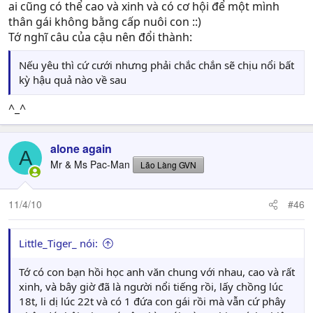
ai cũng có thể cao và xinh và có cơ hội để một mình
thân gái không bằng cấp nuôi con ::)
Tớ nghĩ câu của cậu nên đổi thành:
Nếu yêu thì cứ cưới nhưng phải chắc chắn sẽ chịu nổi bất
kỳ hậu quả nào về sau
^_^
alone again
A
Mr & Ms Pac-Man
Lão Làng GVN
11/4/10
#46
Little_Tiger_ nói:
Tớ có con bạn hồi học anh văn chung với nhau, cao và rất
xinh, và bây giờ đã là người nổi tiếng rồi, lấy chồng lúc
18t, li dị lúc 22t và có 1 đứa con gái rồi mà vẫn cứ phây