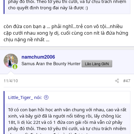
phây đó thôi. Theo tớ yêu thì cưới, và tự chịu trách nhiệm
cho quyết định trọng đại này là được :)
còn đứa con bạn ạ ... phải nghĩ...trẻ con vô tội...nhiều
cặp cưới nhau xong ly dị, cuối cùng con nít là đứa hứng
chịu nặng nề nhất ...
namchum2006
Samus Aran the Bounty Hunter
Lão Làng GVN
11/4/10
#47
Little_Tiger_ nói:
Tớ có con bạn hồi học anh văn chung với nhau, cao và rất
xinh, và bây giờ đã là người nổi tiếng rồi, lấy chồng lúc
18t, li dị lúc 22t và có 1 đứa con gái rồi mà vẫn cứ phây
phây đó thôi. Theo tớ yêu thì cưới, và tự chịu trách nhiệm