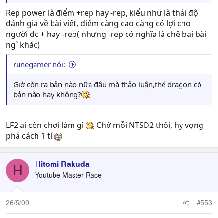
Rep power là điểm +rep hay -rep, kiểu như là thái độ
đánh giá về bài viết, điểm càng cao càng có lợi cho
người đc + hay -rep( nhưng -rep có nghĩa là chê bai bài
ng` khác)
runegamer nói:
Giờ còn ra bản nào nữa đâu mà thảo luận,thế dragon có
bản nào hay không?
LF2 ai còn chơi làm gì
Chờ mỗi NTSD2 thôi, hy vọng
phá cách 1 tí
Hitomi Rakuda
H
Youtube Master Race
26/5/09
#553