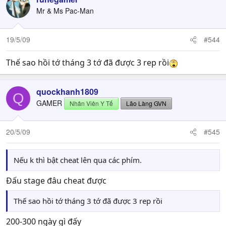
Mr & Ms Pac-Man
19/5/09
#544
Thế sao hồi tớ tháng 3 tớ đã được 3 rep rồi
quockhanh1809
Q
GAMER
Nhân Viên Y Tế
Lão Làng GVN
20/5/09
#545
Nếu k thì bật cheat lên qua các phím.
Đấu stage đâu cheat được
Thế sao hồi tớ tháng 3 tớ đã được 3 rep rồi
200-300 ngày gì đấy