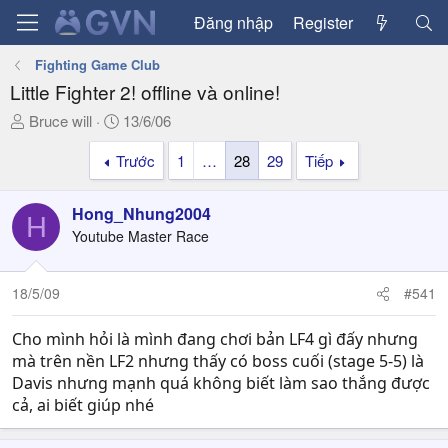
Đăng nhập
Register
Fighting Game Club
Little Fighter 2! offline và online!
T
N
Bruce will
13/6/06
h
g
Trước
1
…
28
29
Tiếp
r
à
e
y
a
g
Hong_Nhung2004
H
d
ử
Youtube Master Race
s
i
t
a
18/5/09
#541
r
t
Cho mình hỏi là mình đang chơi bản LF4 gì đấy nhưng
e
mà trên nền LF2 nhưng thấy có boss cuối (stage 5-5) là
r
Davis nhưng mạnh quá không biết làm sao thắng được
cả, ai biết giúp nhé