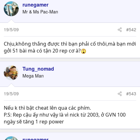
runegamer
Mr & Ms Pac-Man
19/5/09
#542
Chịu,không thắng được thì bạn phải cố thôi,mà bạn mới
gởi 51 bài mà có tận 20 rep cơ à?
Tung_nomad
Mega Man
19/5/09
#543
Nếu k thì bật cheat lên qua các phím.
P.S: Rep cậu ấy như vậy là vì nick từ 2003, ở GVN 100
ngày sẽ tăng 1 rep power
runegamer