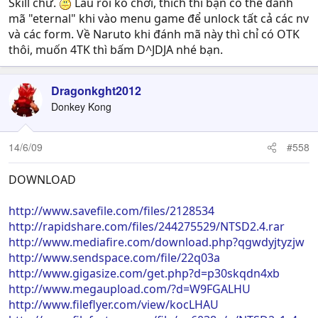
Skill chứ.
Lâu rồi ko chơi, thích thì bạn có thể đánh
mã "eternal" khi vào menu game để unlock tất cả các nv
và các form. Về Naruto khi đánh mã này thì chỉ có OTK
thôi, muốn 4TK thì bấm D^JDJA nhé bạn.
Dragonkght2012
Donkey Kong
14/6/09
#558
DOWNLOAD
http://www.savefile.com/files/2128534
http://rapidshare.com/files/244275529/NTSD2.4.rar
http://www.mediafire.com/download.php?qgwdyjtyzjw
http://www.sendspace.com/file/22q03a
http://www.gigasize.com/get.php?d=p30skqdn4xb
http://www.megaupload.com/?d=W9FGALHU
http://www.fileflyer.com/view/kocLHAU