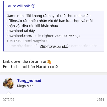
Bruce will nói:
Game mini đối kháng rất hay có thể chơi online lẫn
offline.Có rất nhiều nhân vật để bạn lựa chọn và mỗi
nhận vật đều có skill khác nhau
download tại đây
download.com/Little-Fighter-2/3000-7563_4-
10437490.html?tag=lst-0-1
game này đứng đầu top download của gameaction đó!
Click to expand...
ko biết có bạn Vn nào chơi ko nhưng chơi online với bọn
nước ngoài hơi buồn.
Link down die rồi anh ơi
Em thích chơi bản Naruto cơ :X
Tung_nomad
Mega Man
27/5/09
#554