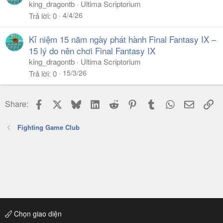
king_dragontb
Ultima Scriptorium
-upgraded lee's AI
4/4/26
Trả lời
0
-upgraded kisame's AI
-upgraded gaara's AI
Kỉ niệm 15 năm ngày phát hành Final Fantasy IX –
-upgraded shino's AI
15 lý do nên chơi Final Fantasy IX
king_dragontb
Ultima Scriptorium
Cheat: bawkbak
15/3/26
Trả lời
0
Haku: id: 0 type: 0 file: chars\brrrrr.dat
nguồn naruto-family.com
Facebook
X
Bluesky
LinkedIn
Reddit
Pinterest
Tumblr
WhatsApp
Email
Li
Share:
Fighting Game Club
Chọn giao diện