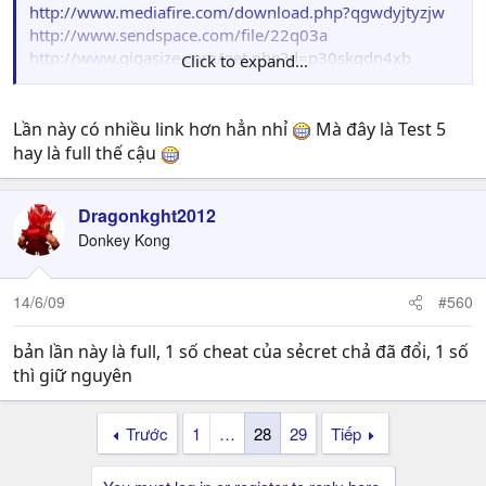
http://www.mediafire.com/download.php?qgwdyjtyzjw
http://www.sendspace.com/file/22q03a
http://www.gigasize.com/get.php?d=p30skqdn4xb
Click to expand...
http://www.megaupload.com/?d=W9FGALHU
http://www.fileflyer.com/view/kocLHAU
http://www.filefactory.com/file/ag6038e/n/NTSD2_1_4_r
Lần này có nhiều link hơn hẳn nhỉ
Mà đây là Test 5
ar
hay là full thế cậu
http://uploading.com/files/QZSBOGG7/NTSD2[1
http://www.badongo.com/file/15451871
Dragonkght2012
UPDATES
Donkey Kong
-Upgraded Sakon
-Decrease the capture time of Kidomaru's web trap.
14/6/09
#560
-Updated Pein's sprites
-Fixed Temari's Turning into weasel bug
bản lần này là full, 1 số cheat của sẻcret chả đã đổi, 1 số
-Upgraded Temari'weasel
thì giữ nguyên
-Sasuke can do phoenix fire when jumping/dashing now
-fixed naruto's jump attack kunai/shuriken bug
-changed yamato's cage
Trước
1
…
28
29
Tiếp
-added new move to chiyo
-added new move to kankuro