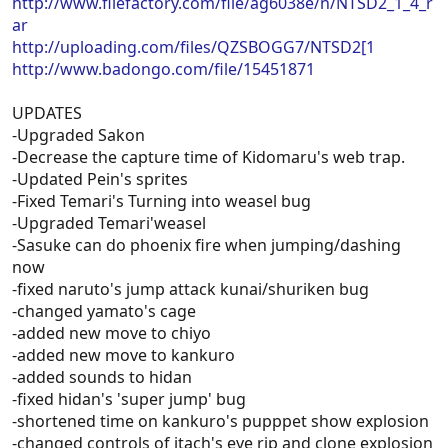
http://www.filefactory.com/file/ag6038e/n/NTSD2_1_4_r
ar
http://uploading.com/files/QZSBOGG7/NTSD2[1
http://www.badongo.com/file/15451871
UPDATES
-Upgraded Sakon
-Decrease the capture time of Kidomaru's web trap.
-Updated Pein's sprites
-Fixed Temari's Turning into weasel bug
-Upgraded Temari'weasel
-Sasuke can do phoenix fire when jumping/dashing
now
-fixed naruto's jump attack kunai/shuriken bug
-changed yamato's cage
-added new move to chiyo
-added new move to kankuro
-added sounds to hidan
-fixed hidan's 'super jump' bug
-shortened time on kankuro's pupppet show explosion
-changed controls of itach's eye rip and clone explosion