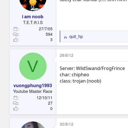
o
n
s
i am noob
:
T.E.T.Я.I.S
27/7/05
594
quit_hp
R
3
e
a
c
28/8/12
V
t
i
Server: WildSwand/FrogFrince
o
char: chipheo
n
class: trojan (noob)
s
vuongphung1993
:
Youtube Master Race
12/10/11
27
0
30/8/12