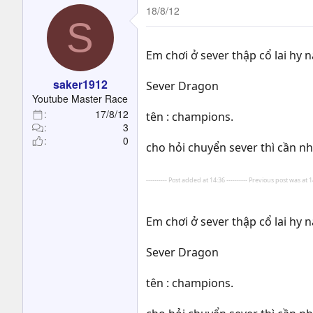
18/8/12
S
Em chơi ở sever thập cổ lai hy 
saker1912
Sever Dragon
Youtube Master Race
17/8/12
tên : champions.
3
0
cho hỏi chuyển sever thì cần nh
---------- Post added at 14:36 ---------- Previous post was at 14
Em chơi ở sever thập cổ lai hy 
Sever Dragon
tên : champions.