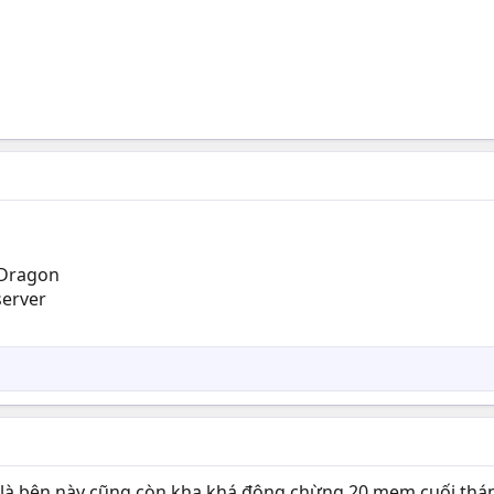
tDragon
server
hình là bên này cũng còn kha khá đông chừng 20 mem cuối th