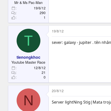
Mr & Ms Pac-Man
19/6/12
290
1
19/8/12
T
sever: galaxy - jupiter . tên nhâ
tienongkhoc
Youtube Master Race
12/8/12
21
0
20/8/12
N
Server lightNing Stig|Mata troj