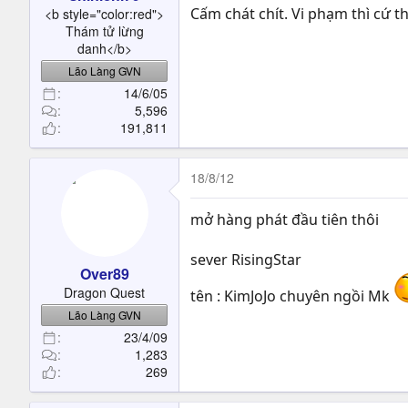
t
Cấm chát chít. Vi phạm thì cứ t
<b style="color:red">
e
Thám tử lừng
r
danh</b>
Lão Làng GVN
14/6/05
5,596
191,811
18/8/12
mở hàng phát đầu tiên thôi
sever RisingStar
Over89
Dragon Quest
tên : KimJoJo chuyên ngồi Mk
Lão Làng GVN
23/4/09
1,283
269