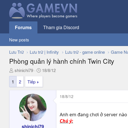
Forums
Tham gia Discord
New posts
Lưu Trữ
Lưu trữ | Infinity
Lưu trữ - game online
Game Nư
Phòng quản lý hành chính Twin City
T
N
shinichi79
18/8/12
h
g
1
2
Tiếp
r
à
e
y
a
g
18/8/12
d
ử
s
i
t
Anh em đang chơi ở server nào 
a
Chú ý:
r
shinichi79