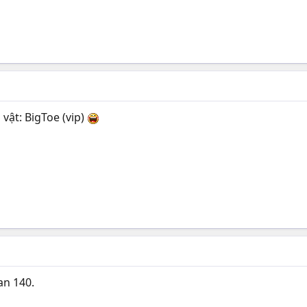
n vật: BigToe (vip)
an 140.