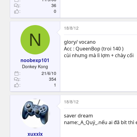
36
0
18/8/12
N
glory/ vocano
Acc : QueenBop (troi 140 )
cùi nhưng mà lì lợm + chày cối
noobexp101
Donkey Kong
21/6/10
354
1
18/8/12
saver dream
name:_A_Quý_.nếu ai đã bít thì
xuxxix