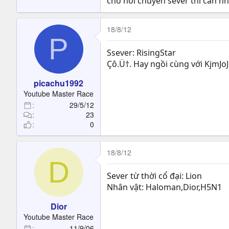
cho hỏi chuyển sever thì cần nh
18/8/12
P
Ssever: RisingStar
Çô.Ü†. Hay ngồi cùng với KjmJo
picachu1992
Youtube Master Race
29/5/12
23
0
18/8/12
D
Sever từ thời cổ đại: Lion
Nhân vật: Haloman,Dior,H5N1
Dior
Youtube Master Race
11/9/06