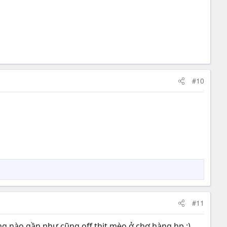
#10
#11
áng nào gần như cũng off thịt mèo ở chợ hàng hp :)