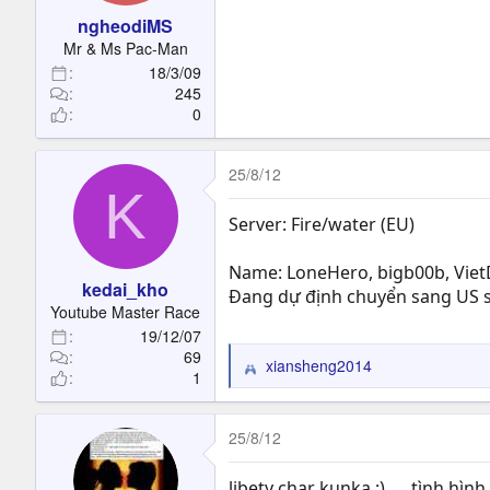
ngheodiMS
Mr & Ms Pac-Man
18/3/09
245
0
25/8/12
K
Server: Fire/water (EU)
Name: LoneHero, bigb00b, Vie
kedai_kho
Đang dự định chuyển sang US 
Youtube Master Race
19/12/07
69
xiansheng2014
R
1
e
a
c
25/8/12
t
i
libety char kunka :)..... tình 