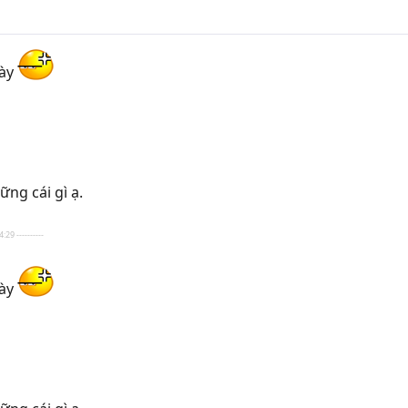
này
ững cái gì ạ.
:29 ----------
này