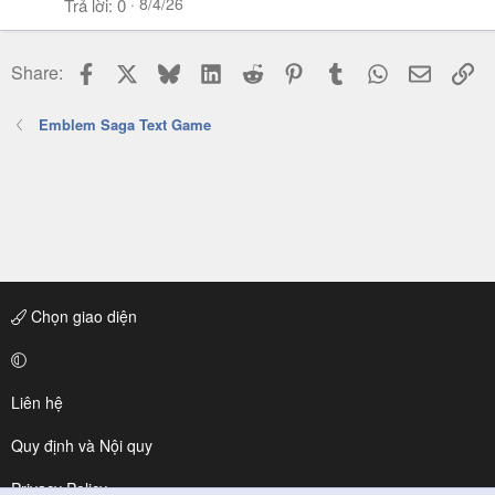
8/4/26
Trả lời
0
Facebook
X
Bluesky
LinkedIn
Reddit
Pinterest
Tumblr
WhatsApp
Email
Li
Share:
Emblem Saga Text Game
Chọn giao diện
Liên hệ
Quy định và Nội quy
Privacy Policy