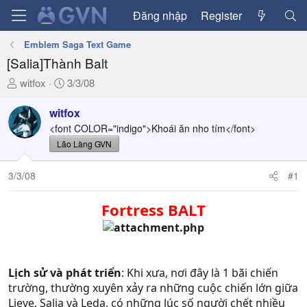
Đăng nhập
Register
Emblem Saga Text Game
[Salia]Thành Balt
T
N
witfox
3/3/08
h
g
r
à
witfox
e
y
<font COLOR="indigo">Khoái ăn nho tím</font>
a
g
Lão Làng GVN
d
ử
s
i
3/3/08
#1
t
a
Fortress BALT
r
t
e
r
Lịch sử và phát triển
: Khi xưa, nơi đây là 1 bãi chiến
trường, thường xuyên xảy ra những cuộc chiến lớn giữa
Lieve, Salia và Leda, có những lúc số người chết nhiều