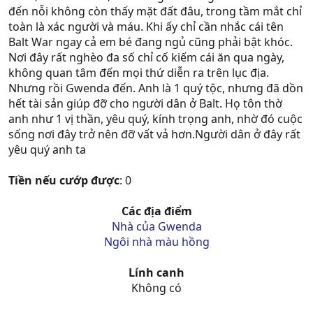
đến nỗi không còn thấy mặt đất đâu, trong tầm mắt chỉ
toàn là xác người và máu. Khi ấy chỉ cần nhắc cái tên
Balt War ngay cả em bé đang ngủ cũng phải bật khóc.
Nơi đây rất nghèo đa số chỉ cố kiếm cái ăn qua ngày,
không quan tâm đến mọi thứ diễn ra trên lục địa.
Nhưng rồi Gwenda đến. Anh là 1 quý tộc, nhưng đã dồn
hết tài sản giúp đỡ cho người dân ở Balt. Họ tôn thờ
anh như 1 vị thần, yêu quý, kính trọng anh, nhờ đó cuộc
sống nơi đây trở nên đỡ vất vả hơn.Người dân ở đây rất
yêu quý anh ta
Tiền nếu cướp được
: 0
Các địa điểm
Nhà của Gwenda
Ngôi nhà màu hồng
Lính canh
Không có