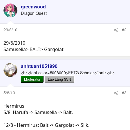
greenwood
Dragon Quest
29/6/10
#2
29/6/2010
Samuselia> BALT> Gargolat
anhtuan1051990
<b><font color=#008000>FFTG Scholar</font></b>
Moderator
Lão Làng GVN
5/8/10
#3
Hermirus
5/8: Harufa -> Samuselia -> Balt.
12/8 - Hermirus: Balt -> Gargolat -> Silk.