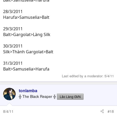
Balt>Samuselia>Harufa
28/3/2011
Harufa>Samuselia>Balt
29/3/2011
Balt>Gargolat>Làng Silk
30/3/2011
Silk>Thành Gargolat>Balt
31/3/2011
Balt>Samuselia>Harufa
Last edited by a moderator:
5/4/11
tonlamba
╬ The Black Reaper ╬
Lão Làng GVN
8/4/11
#18