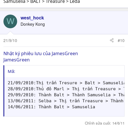
Samuselia > BALT > Treasure > Leda
west_hock
W
Donkey Kong
21/9/10
#10
Nhật ký phiêu lưu của JamesGreen
JamesGreen
Mã:
21/09/2010:Thị trấn Tresure > Balt > Samuselia

28/09/2010:Thủ đô Marl > Thị trấn Treasure > Th
29/09/2010: Thành Balt > Thành Samuselia > Thàn
13/06/2011: Selba > Thị trấn Treasure > Thành B
14/06/2011: Thành Balt > Samuselia
Chỉnh sửa cuối:
14/6/11