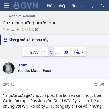
Đăng nhập
Register
World of Warcraft
Zuzu và những người bạn
T
N
wowftw
24/5/10
h
g
r
à
Không mở trả lời sau này.
e
y
a
g
Trước
1
5
…
38
Tiếp
d
ử
s
i
Unaz
t
a
Youtube Master Race
r
t
26/5/10
#81
e
r
1 người xưa giờ chuyên post bài bên và sinh hoạt bên
Guild lẫn topic Passion vào Guild WN lấy tag, ko hề đi
chung với WN, ko có tý DKP, xong lấy drake với những