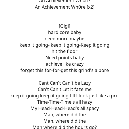
An Achievement Wh0re
An Achievement Wh0re [x2]
[Gigi]
hard core baby
need more maybe
keep it going- keep it going-Keep it going
hit the floor
Need points baby
achieve like crazy
forget this for-for-get this grind's a bore
Cant Can't Can't be Lazy
Can't Can't Let it faze me
keep it going keep it going till I look just like a pro
Time-Time-Time's all hazy
My Head-Head-Head's all spacy
Man, where did the
Man, where did the
Man where did the hours go?