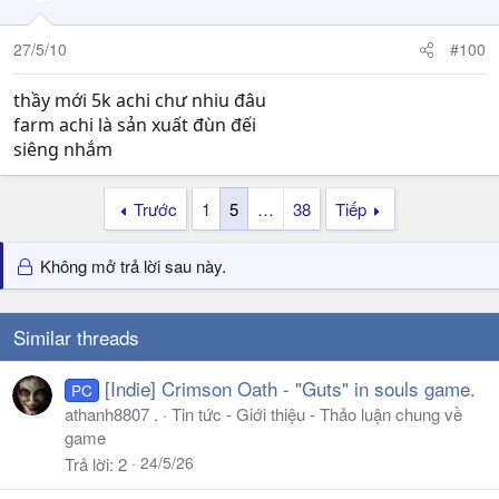
27/5/10
#100
thầy mới 5k achi chư nhiu đâu
farm achi là sản xuất đùn đếi
siêng nhắm
Trước
1
5
…
38
Tiếp
Không mở trả lời sau này.
Similar threads
[Indie] Crimson Oath - "Guts" in souls game.
PC
athanh8807 .
Tin tức - Giới thiệu - Thảo luận chung về
game
24/5/26
Trả lời
2