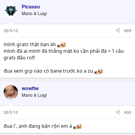
Picasso
Mario & Luigi
26/5/10
#89
mình grats thật bạn àh
mình đá ai mình đá thẳng mặt ko cần phải đá = 1 câu
grats đâu rofl
đua xem grp nào có bane trước ko a zu
wowftw
Mario & Luigi
26/5/10
#90
đua l`, anh đang bận rộn em à