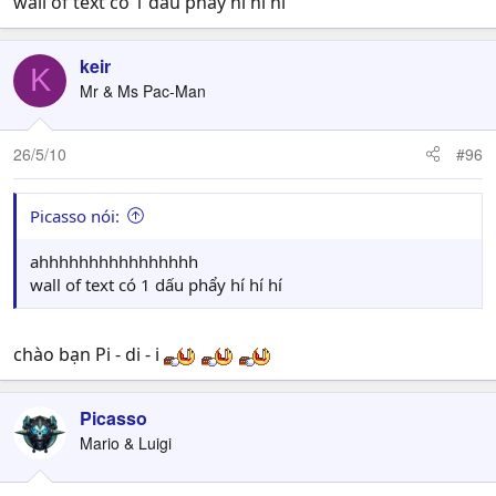
wall of text có 1 dấu phẩy hí hí hí
keir
K
Mr & Ms Pac-Man
26/5/10
#96
Picasso nói:
ahhhhhhhhhhhhhhhh
wall of text có 1 dấu phẩy hí hí hí
chào bạn Pi - di - i
Picasso
Mario & Luigi