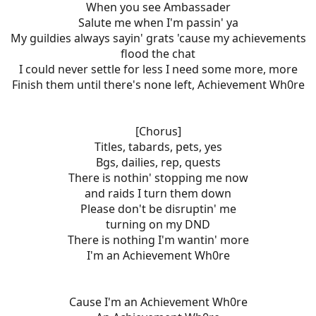
When you see Ambassader
Salute me when I'm passin' ya
My guildies always sayin' grats 'cause my achievements
flood the chat
I could never settle for less I need some more, more
Finish them until there's none left, Achievement Wh0re
[Chorus]
Titles, tabards, pets, yes
Bgs, dailies, rep, quests
There is nothin' stopping me now
and raids I turn them down
Please don't be disruptin' me
turning on my DND
There is nothing I'm wantin' more
I'm an Achievement Wh0re
Cause I'm an Achievement Wh0re