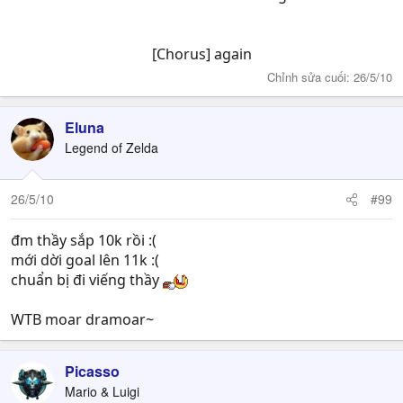
[Chorus] again​
Chỉnh sửa cuối:
26/5/10
Eluna
Legend of Zelda
26/5/10
#99
đm thầy sắp 10k rồi :(
mới dời goal lên 11k :(
chuẩn bị đi viếng thầy
WTB moar dramoar~
Picasso
Mario & Luigi