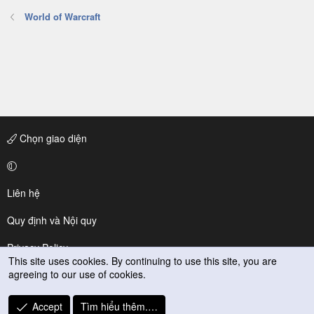
World of Warcraft
Chọn giao diện
Liên hệ
Quy định và Nội quy
Privacy Policy
This site uses cookies. By continuing to use this site, you are
agreeing to our use of cookies.
Trợ giúp
R
Accept
Tìm hiểu thêm.…