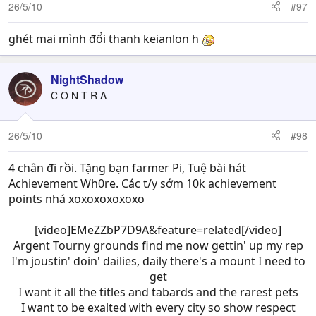
26/5/10
#97
ghét mai mình đổi thanh keianlon h
NightShadow
C O N T R A
26/5/10
#98
4 chân đi rồi. Tặng bạn farmer Pi, Tuệ bài hát
Achievement Wh0re. Các t/y sớm 10k achievement
points nhá xoxoxoxoxoxo
[video]EMeZZbP7D9A&feature=related[/video]
Argent Tourny grounds find me now gettin' up my rep
I'm joustin' doin' dailies, daily there's a mount I need to
get
I want it all the titles and tabards and the rarest pets
I want to be exalted with every city so show respect