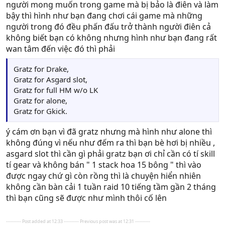
người mong muốn trong game mà bị bảo là điên và làm
bậy thì hình như bạn đang chơi cái game mà những
người trong đó đều phấn đấu trở thành người điên cả
không biết bạn có không nhưng hình như bạn đang rất
wan tâm đến việc đó thì phải
Gratz for Drake,
Gratz for Asgard slot,
Gratz for full HM w/o LK
Gratz for alone,
Gratz for Gkick.
ý cám ơn bạn vì đã gratz nhưng mà hình như alone thì
không đúng vì nếu như đếm ra thì bạn bè hơi bị nhiều ,
asgard slot thì cần gì phải gratz bạn ơi chỉ cần có tí skill
tí gear và không bán " 1 stack hoa 15 bông " thì vào
được ngay chứ gì còn rồng thì là chuyện hiển nhiên
không cần bàn cải 1 tuần raid 10 tiếng tầm gần 2 tháng
thì bạn cũng sẽ được như mình thôi cố lên
---------- Post added at 12:33 ---------- Previous post was at 12:31 ----------