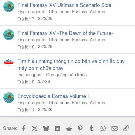
Final Fantasy XV Ultimania Scenario Side
king_dragontb
Libratorium Fantasia Aeterna
28/3/26
Trả lời
7
Final Fantasy XV -The Dawn of the Future-
king_dragontb
Libratorium Fantasia Aeterna
28/3/26
Trả lời
0
Tìm hiểu những thông tin cơ bản về bình ắc quy
máy bơm chữa cháy
thaihungphat
Các quảng cáo khác
3/7/26
Trả lời
0
Encyclopaedia Eorzea Volume I
king_dragontb
Libratorium Fantasia Aeterna
28/3/26
Trả lời
1
Facebook
X
Bluesky
LinkedIn
Reddit
Pinterest
Tumblr
WhatsApp
Email
Li
Share: