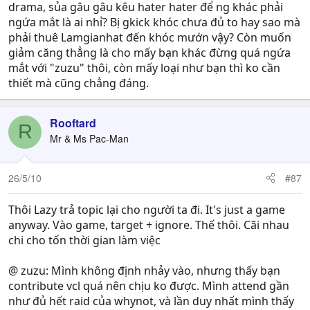
drama, sủa gâu gâu kêu hater hater để ng khác phải
ngứa mắt là ai nhỉ? Bị gkick khóc chưa đủ to hay sao mà
phải thuê Lamgianhat đến khóc mướn vậy? Còn muốn
giảm căng thẳng là cho mấy bạn khác đừng quá ngứa
mắt với "zuzu" thôi, còn mấy loại như bạn thì ko cần
thiết mà cũng chẳng đáng.
Rooftard
R
Mr & Ms Pac-Man
26/5/10
#87
Thôi Lazy trả topic lại cho người ta đi. It's just a game
anyway. Vào game, target + ignore. Thế thôi. Cãi nhau
chi cho tốn thời gian làm việc
@ zuzu: Mình không định nhảy vào, nhưng thấy bạn
contribute vcl quá nên chịu ko được. Mình attend gần
như đủ hết raid của whynot, và lần duy nhất mình thấy