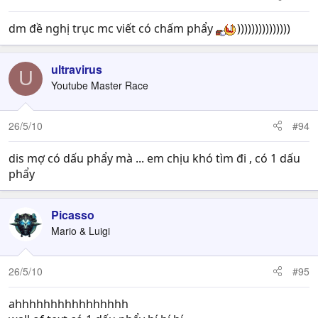
dm đề nghị trục mc viết có chấm phẩy
)))))))))))))))
ultravirus
U
Youtube Master Race
26/5/10
#94
dis mợ có dấu phẩy mà ... em chịu khó tìm đi , có 1 dấu
phẩy
Picasso
Mario & Luigi
26/5/10
#95
ahhhhhhhhhhhhhhhh