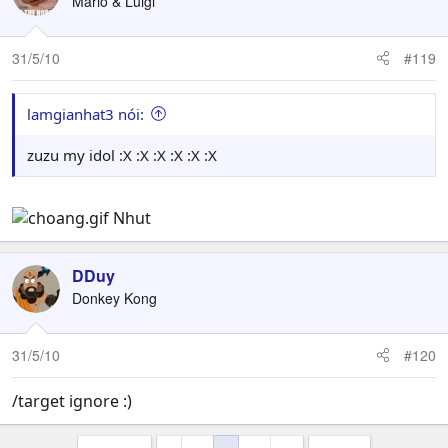
Mario & Luigi
31/5/10
#119
lamgianhat3 nói:
zuzu my idol :X :X :X :X :X :X
Nhut
DDuy
Donkey Kong
31/5/10
#120
/target ignore :)