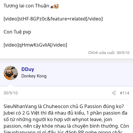
Tương lai con Thuận
[video]stHF-8GPz0c&feature=related[/video]
Con Tuệ pvp
[video]qHmwKsGvliA[/video]
Chỉnh sửa cuối:
30/5/10
DDuy
Donkey Kong
30/5/10
#114
SieuNhanVang là Chuheocon chủ G Passion đúng ko?
Jubei có 2 G Việt thì đá nhau đủ kiểu, 1 phần passion đa
số từ những người ko hợp với whynot leave, join
passion, nên cậy khóe nhau là chuyện bình thường. Còn
Sieunhanvang gì gì đấy, lúc đánh PP nghe giọng chắc