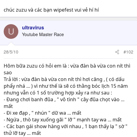
chúc zuzu và các bạn wipefest vui vẻ hí hí
ultravirus
U
Youtube Master Race
28/5/10
#102
Hôm bữa zuzu có hỏi em là : vừa đàn bà vừa con nít thì
sao
Trả lời : vừa đàn bà vừa con nít thì hơi căng , ( có dấu
phẩy nhá ... ) vì như thế là sẽ có thằng bóc lịch 15 năm
nhưng vẫn có 1 số trường hợp xảy ra như sau :
- Đang chơi banh đũa , " vô tình " cây đũa chọt vào ...
mất
- Đi xe đạp , " nhún " dữ wa ... mất
- Ngứa , thò tay xuống gãi " lỡ " mạnh tay wa ... mất
- Các bạn gái show hàng với nhau , 1 bạn thấy lạ " sờ "
thử lỡ tay ... mất