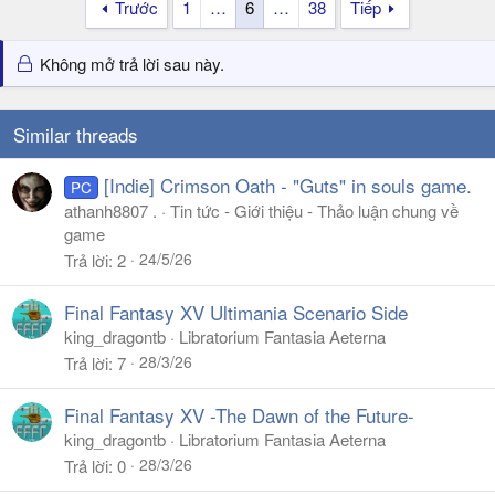
Trước
1
…
6
…
38
Tiếp
Không mở trả lời sau này.
Similar threads
[Indie] Crimson Oath - "Guts" in souls game.
PC
athanh8807 .
Tin tức - Giới thiệu - Thảo luận chung về
game
24/5/26
Trả lời
2
Final Fantasy XV Ultimania Scenario Side
king_dragontb
Libratorium Fantasia Aeterna
28/3/26
Trả lời
7
Final Fantasy XV -The Dawn of the Future-
king_dragontb
Libratorium Fantasia Aeterna
28/3/26
Trả lời
0