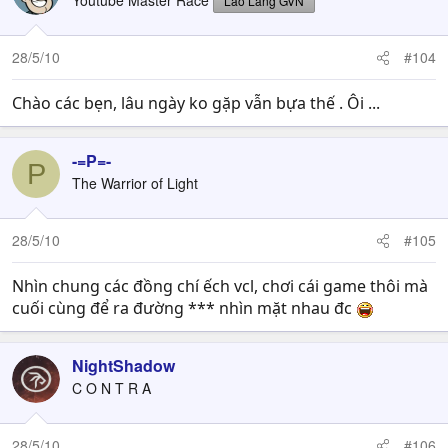
Youtube Master Race
Lão Làng GVN
28/5/10
#104
Chào các bẹn, lâu ngày ko gặp vẫn bựa thế . Ôi ...
-=P=-
P
The Warrior of Light
28/5/10
#105
Nhìn chung các đồng chí ếch vcl, chơi cái game thôi mà
cuối cùng để ra đường *** nhìn mặt nhau đc
NightShadow
C O N T R A
28/5/10
#106