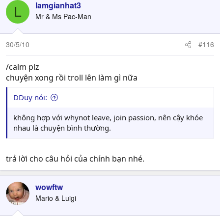
lamgianhat3
L
Mr & Ms Pac-Man
30/5/10
#116
/calm plz
chuyện xong rồi troll lên làm gì nữa
DDuy nói:
không hợp với whynot leave, join passion, nên cậy khóe
nhau là chuyện bình thường.
trả lời cho câu hỏi của chính bạn nhé.
wowftw
Mario & Luigi