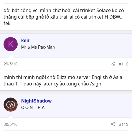
đời bất công vcl mình chờ hoài cái trinket Solace ko có
thằng cùi bếp ghẻ lở xấu trai lại có cai trinket H DBW...
fek
keir
K
Mr & Ms Pac-Man
29/5/10
#112
mình thì mình ngồi chờ Blizz mở server English ở Asia
thâu T_T dạo này latency ảo tung chảo /sigh
NightShadow
C O N T R A
30/5/10
#113