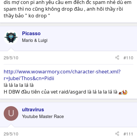
dis mợ con pi anh yêu cầu em đếch đc spam nhé dù em
spam thì no cũng không drop đâu , anh hõi thầy rồi
thầy bảo " ko drop "
Picasso
Mario & Luigi
29/5/10
#110
http://www.wowarmory.com/character-sheet.xml?
r=Jubei'Thos&cn=Pidii
là lá la la lá là
H DBW đầu tiên của vet raid/asgard là lá la la lá là
ultravirus
U
Youtube Master Race
29/5/10
#111