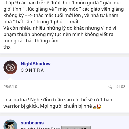
- Lớp 9 các bạn trẻ sẽ được học 1 môn gọi là " giáo dục
giới tính " , lúc giảng về " máy móc " các giáo viên giảng
không kỹ ==> thắc mắc tuổi mới lớn , về nhà tự khám
phá " bất cẩn " trong 1 phút ... mất
Và còn nhiều nhiều những lý do khác nhưng vì nó vi
phạm thuần phong mỹ tục nên mình không viết ra
mong các bác thông cảm
thx
NightShadow
C O N T R A
28/5/10
#103
Loa loa loa ! Nghe đồn tuần sau có thể sẽ có 1 bạn
warrior bị gkick. Mọi người chuẩn bị nhé
sunbeams