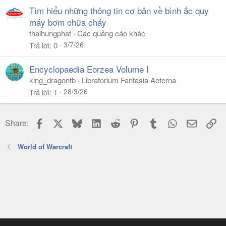
Tìm hiểu những thông tin cơ bản về bình ắc quy
máy bơm chữa cháy
thaihungphat
Các quảng cáo khác
3/7/26
Trả lời
0
Encyclopaedia Eorzea Volume I
king_dragontb
Libratorium Fantasia Aeterna
28/3/26
Trả lời
1
Facebook
X
Bluesky
LinkedIn
Reddit
Pinterest
Tumblr
WhatsApp
Email
Li
Share:
World of Warcraft