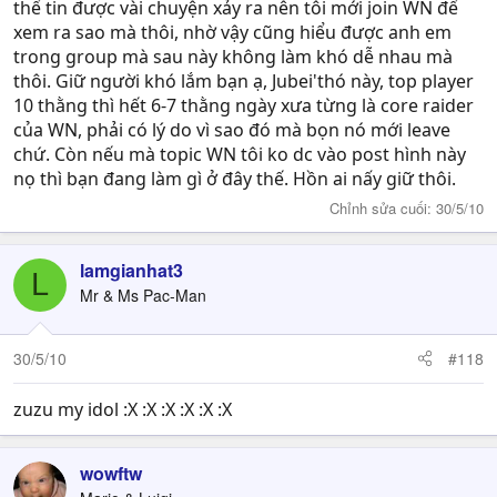
thể tin được vài chuyện xảy ra nên tôi mới join WN để
xem ra sao mà thôi, nhờ vậy cũng hiểu được anh em
trong group mà sau này không làm khó dễ nhau mà
thôi. Giữ người khó lắm bạn ạ, Jubei'thó này, top player
10 thằng thì hết 6-7 thằng ngày xưa từng là core raider
của WN, phải có lý do vì sao đó mà bọn nó mới leave
chứ. Còn nếu mà topic WN tôi ko dc vào post hình này
nọ thì bạn đang làm gì ở đây thế. Hồn ai nấy giữ thôi.
Chỉnh sửa cuối:
30/5/10
lamgianhat3
L
Mr & Ms Pac-Man
30/5/10
#118
zuzu my idol :X :X :X :X :X :X
wowftw