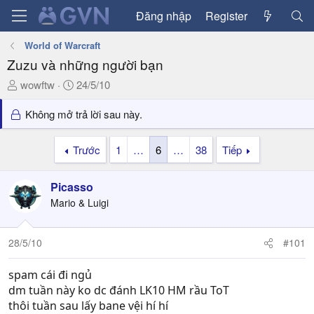
Đăng nhập
Register
World of Warcraft
Zuzu và những người bạn
T
N
wowftw
24/5/10
h
g
r
à
Không mở trả lời sau này.
e
y
a
g
Trước
1
…
6
…
38
Tiếp
d
ử
s
i
Picasso
t
a
Mario & Luigi
r
t
28/5/10
#101
e
r
spam cái đi ngủ
dm tuần này ko dc đánh LK10 HM rầu ToT
thôi tuần sau lấy bane vệi hí hí