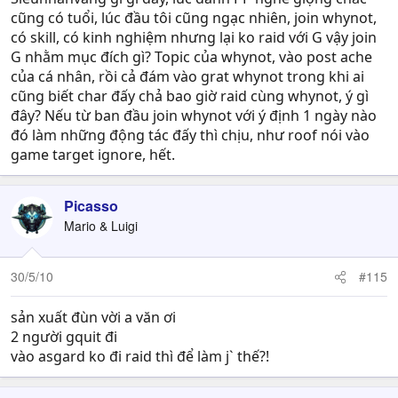
cũng có tuổi, lúc đầu tôi cũng ngạc nhiên, join whynot,
có skill, có kinh nghiệm nhưng lại ko raid với G vậy join
G nhằm mục đích gì? Topic của whynot, vào post ache
của cá nhân, rồi cả đám vào grat whynot trong khi ai
cũng biết char đấy chả bao giờ raid cùng whynot, ý gì
đây? Nếu từ ban đầu join whynot với ý định 1 ngày nào
đó làm những động tác đấy thì chịu, như roof nói vào
game target ignore, hết.
Picasso
Mario & Luigi
30/5/10
#115
sản xuất đùn vời a văn ơi
2 người gquit đi
vào asgard ko đi raid thì để làm j` thế?!