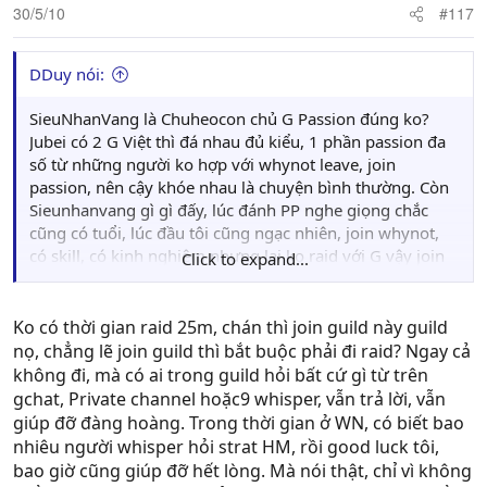
30/5/10
#117
DDuy nói:
SieuNhanVang là Chuheocon chủ G Passion đúng ko?
Jubei có 2 G Việt thì đá nhau đủ kiểu, 1 phần passion đa
số từ những người ko hợp với whynot leave, join
passion, nên cậy khóe nhau là chuyện bình thường. Còn
Sieunhanvang gì gì đấy, lúc đánh PP nghe giọng chắc
cũng có tuổi, lúc đầu tôi cũng ngạc nhiên, join whynot,
có skill, có kinh nghiệm nhưng lại ko raid với G vậy join
Click to expand...
G nhằm mục đích gì? Topic của whynot, vào post ache
của cá nhân, rồi cả đám vào grat whynot trong khi ai
cũng biết char đấy chả bao giờ raid cùng whynot, ý gì
Ko có thời gian raid 25m, chán thì join guild này guild
đây? Nếu từ ban đầu join whynot với ý định 1 ngày nào
nọ, chẳng lẽ join guild thì bắt buộc phải đi raid? Ngay cả
đó làm những động tác đấy thì chịu, như roof nói vào
không đi, mà có ai trong guild hỏi bất cứ gì từ trên
game target ignore, hết.
gchat, Private channel hoặc9 whisper, vẫn trả lời, vẫn
giúp đỡ đàng hoàng. Trong thời gian ở WN, có biết bao
nhiêu người whisper hỏi strat HM, rồi good luck tôi,
bao giờ cũng giúp đỡ hết lòng. Mà nói thật, chỉ vì không