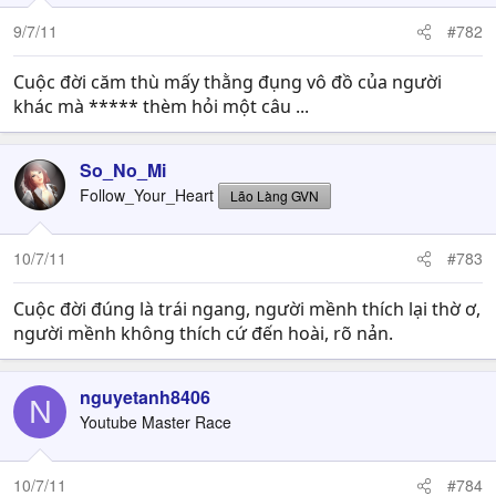
9/7/11
#782
Cuộc đời căm thù mấy thằng đụng vô đồ của người
khác mà ***** thèm hỏi một câu ...
So_No_Mi
Follow_Your_Heart
Lão Làng GVN
10/7/11
#783
Cuộc đời đúng là trái ngang, người mềnh thích lại thờ ơ,
người mềnh không thích cứ đến hoài, rõ nản.
nguyetanh8406
N
Youtube Master Race
10/7/11
#784