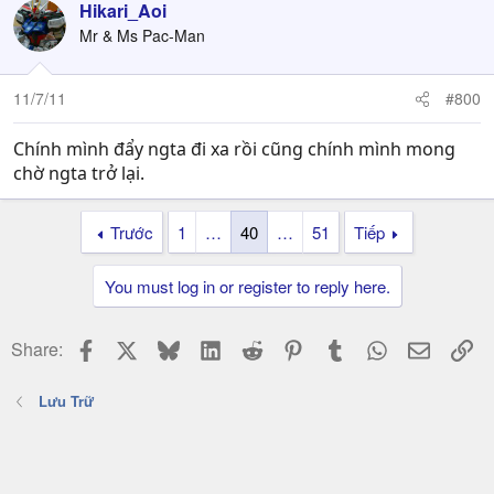
Hikari_Aoi
Mr & Ms Pac-Man
11/7/11
#800
Chính mình đẩy ngta đi xa rồi cũng chính mình mong
chờ ngta trở lại.
Trước
1
…
40
…
51
Tiếp
You must log in or register to reply here.
Facebook
X
Bluesky
LinkedIn
Reddit
Pinterest
Tumblr
WhatsApp
Email
Li
Share:
Lưu Trữ