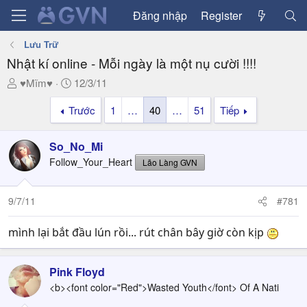
Đăng nhập
Register
Lưu Trữ
Nhật kí online - Mỗi ngày là một nụ cười !!!!
T
N
♥Mĩm♥
12/3/11
h
g
Trước
1
…
40
…
51
Tiếp
r
à
e
y
a
g
So_No_Mi
d
ử
Follow_Your_Heart
Lão Làng GVN
s
i
t
a
9/7/11
#781
r
t
mình lại bắt đầu lún rồi... rút chân bây giờ còn kịp
e
r
Pink Floyd
<b><font color="Red">Wasted Youth</font> Of A Nati