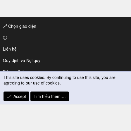
Chọn giao diện
Liên hệ
Quy định và Nội quy
Privacy Policy
This site uses cookies. By continuing to use this site, you are
agreeing to our use of cookies.
Trợ giúp
R
Accept
Tìm hiểu thêm.…
S
S