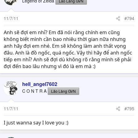
Legend of Zelda
Lão Làng GVN
11/7/11
#794
Anh sẽ đợi em nhỉ? Em đã nói rằng chính em cũng
không biết mình cần bao nhiêu thời gian nữa nhưng
anh hãy đợi em nhé. Em sẽ không làm anh thất vọng
đâu. Anh là đồ ngốc, quá ngốc. Vậy thì hãy để anh ngốc
tiếp em nhỉ? Anh sẽ đợi dù không rõ rằng mình sẽ phải
đợi đến bao lâu nhưng vì đó là em mà :)
hell_angel7602
C O N T R A
Lão Làng GVN
11/7/11
#795
I just wanna say I love you :)