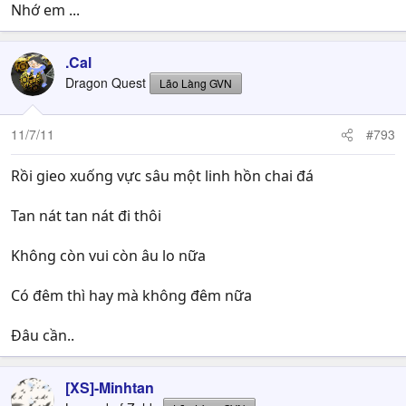
Nhớ em ...
.Cal
Dragon Quest
Lão Làng GVN
11/7/11
#793
Rồi gieo xuống vực sâu một linh hồn chai đá
Tan nát tan nát đi thôi
Không còn vui còn âu lo nữa
Có đêm thì hay mà không đêm nữa
Đâu cần..
[XS]-Minhtan