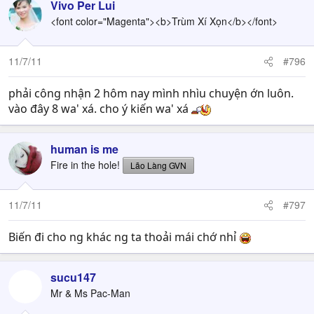
Vivo Per Lui
<font color="Magenta"><b>Trùm Xí Xọn</b></font>
11/7/11
#796
phải công nhận 2 hôm nay mình nhìu chuyện ớn luôn.
vào đây 8 wa' xá. cho ý kiến wa' xá
human is me
Fire in the hole!
Lão Làng GVN
11/7/11
#797
Biến đi cho ng khác ng ta thoải mái chớ nhỉ
sucu147
Mr & Ms Pac-Man