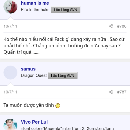
human is me
Fire in the hole!
Lão Làng GVN
10/7/11
#786
Ko thế nào hiểu nổi cái Fack gì đang xảy ra nữa . Sao cứ
phải thế nhỉ . Chẳng bh bình thường đc nữa hay sao ?
Quẩn trí quá.......
samus
Dragon Quest
Lão Làng GVN
10/7/11
#787
Ta muốn được yên tĩnh
Vivo Per Lui
<font color="Magenta"><b>Trùm Xí Xọn</b></font>