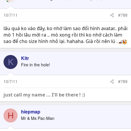
10/7/11
#788
lâu quá ko vào đây, ko nhớ làm sao đổi hình avatar.. phải
mò 1 hồi lâu mới ra .. mò xong rồi thì ko nhớ cách làm
sao để cho size hình nhỏ lại. hahaha. Già rồi nên lú .
Kitr
K
Fire in the hole!
10/7/11
#789
just call my name ... I'll be there ! :)
hiepmap
H
Mr & Ms Pac-Man