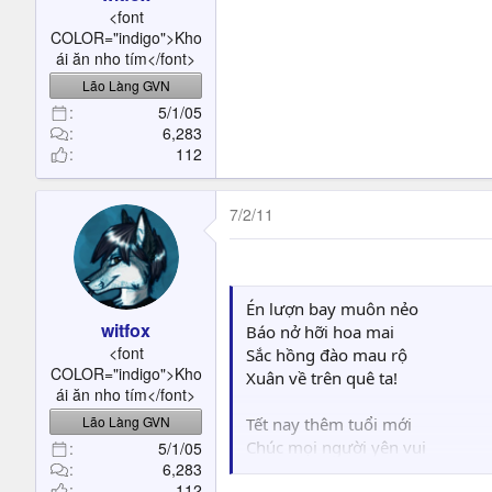
t
<font
e
COLOR="indigo">Kho
r
ái ăn nho tím</font>
Lão Làng GVN
5/1/05
6,283
112
7/2/11
Én lượn bay muôn nẻo
witfox
Báo nở hỡi hoa mai
<font
Sắc hồng đào mau rộ
COLOR="indigo">Kho
Xuân về trên quê ta!
ái ăn nho tím</font>
Lão Làng GVN
Tết nay thêm tuổi mới
Chúc mọi người yên vui
5/1/05
6,283
Dồi dào hơn sức khỏe
112