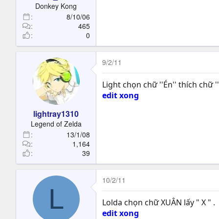
Donkey Kong
8/10/06
465
0
9/2/11
Light chọn chữ ''Én'' thích chữ ''
edit xong
lightray1310
Legend of Zelda
13/1/08
1,164
39
10/2/11
L
Lolda chọn chữ XUÂN lấy " X " .
edit xong