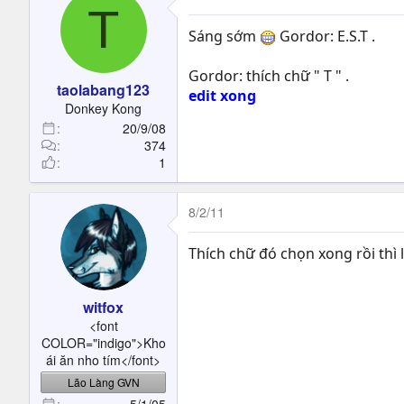
T
Sáng sớm
Gordor: E.S.T .
Gordor: thích chữ " T " .
taolabang123
edit xong
Donkey Kong
20/9/08
374
1
8/2/11
Thích chữ đó chọn xong rồi thì lấ
witfox
<font
COLOR="indigo">Kho
ái ăn nho tím</font>
Lão Làng GVN
5/1/05