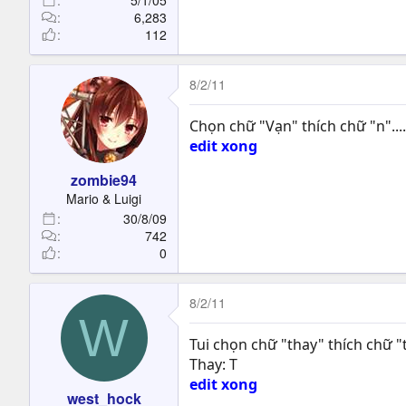
6,283
112
8/2/11
Chọn chữ "Vạn" thích chữ "n"..........
edit xong
zombie94
Mario & Luigi
30/8/09
742
0
8/2/11
W
Tui chọn chữ "thay" thích chữ "
Thay: T
edit xong
west_hock