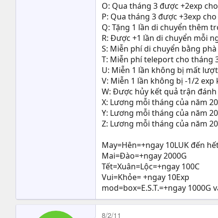
O: Qua tháng 3 được +2exp cho mỗ
P: Qua tháng 3 được +3exp cho mỗ
Q: Tặng 1 lần di chuyển thêm tr
R: Được +1 lần di chuyển mỗi ng
S: Miễn phí di chuyển bằng phà
T: Miễn phí teleport cho tháng 3
U: Miễn 1 lần không bị mất lượt
V: Miễn 1 lần không bị -1/2 exp k
W: Được hủy kết quả trận đánh
X: Lương mỗi tháng của năm 2
Y: Lương mỗi tháng của năm 2
Z: Lương mỗi tháng của năm 2
May=Hên=+ngay 10LUK đến hết
Mai=Đào=+ngay 2000G
Tết=Xuân=Lộc=+ngay 100C
Vui=Khỏe= +ngay 10Exp
mod=box=E.S.T.=+ngay 1000G va
8/2/11