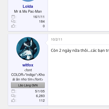
Lolda
Mr & Ms Pac-Man
16/1/11
184
0
10/2/11
Còn 2 ngày nữa thôi...các bạn tr
witfox
<font
COLOR="indigo">Kho
ái ăn nho tím</font>
Lão Làng GVN
5/1/05
6,283
112