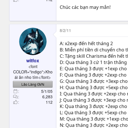
Vạn sự đều thành công
Chúc các bạn may mắn!
Fox thay mặt cho mod
Của box E.S.T.
Lì xì cho các bạn
8/2/11
Những món lộc lấy hên
Thể thức rất đơn giản
A: x2exp đến hết tháng 2
Mỗi bạn hãy chọn ra
B: Miễn phí tiền di chuyển cho t
Thấy mình thích chữ nào
C: Tặng skill Charisma đến hết 
witfox
Thì ghi ngay một chữ
D: Qua tháng 3 cứ 1 trận thắng 
<font
E: Qua tháng 3 được +1exp cho mỗ
COLOR="indigo">Kho
Nếu điều gì thắc mắc
F: Qua tháng 3 được +2exp cho mỗ
ái ăn nho tím</font>
Qua bên
Thông báo
xem
G: Qua tháng 3 được +3exp cho mỗ
Fox ghi rõ bên đó
Lão Làng GVN
H: Qua tháng 3 được +5exp cho mỗ
Cứ từ từ mà ngẫm.
5/1/05
I: Qua tháng 3 được +2exp cho mỗ
6,283
J: Qua tháng 3 được +3exp cho mỗ
112
K: Qua tháng 3 được +2exp cho mỗ
L: Qua tháng 3 được +5exp cho mỗ
M: Qua tháng 3 được +1exp cho mỗ
N: Qua tháng 3 được +2exp cho mô