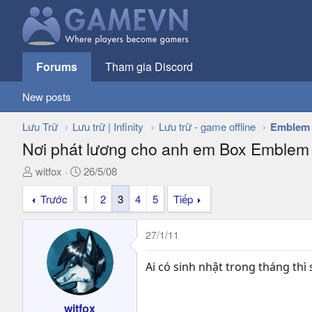
Forums
Tham gia Discord
New posts
Lưu Trữ
Lưu trữ | Infinity
Lưu trữ - game offline
Emblem 
Nơi phát lương cho anh em Box Emblem
T
N
witfox
26/5/08
h
g
Trước
1
2
3
4
5
Tiếp
r
à
e
y
a
g
27/1/11
d
ử
s
i
Ai có sinh nhật trong tháng thi
t
a
r
witfox