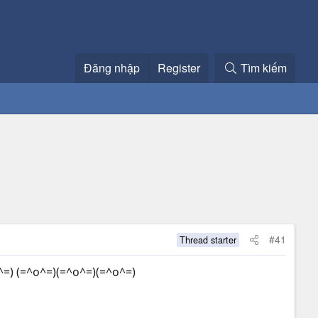
Đăng nhập
Register
Tìm kiếm
#41
Thread starter
=O.^=) (=^o^=)(=^o^=)(=^o^=)