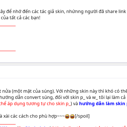
ây để nhớ đến các tác giả skin, nhứnng người đã share lin
ủa tất cả các bạn!
________
________
 nửa (một mặt của súng). Với những skin này thì khó có thể
 hướng dẫn convert súng, đối với skin p_ và w_ tôi lại làm c
thể áp dụng tương tự cho skin p_
) và
hướng dẫn làm skin p
mà xài các cách cho phù hợp~~~
[/spoil]
________