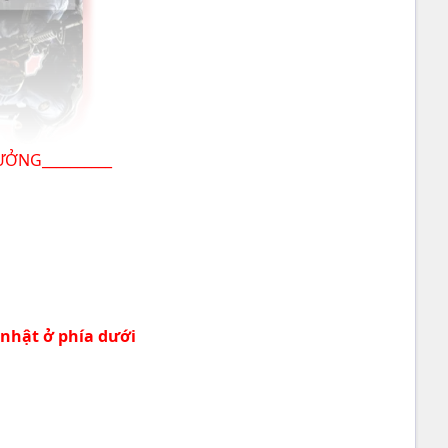
ƯỞNG__________
 nhật ở phía dưới