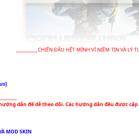
__________CHIẾN ĐẤU HẾT MÌNH VÌ NIỀM TIN VÀ LÝ T
us]
________
 hướng dẫn để dễ theo dõi. Các hướng dẫn đều được cập
VÀ MOD SKIN