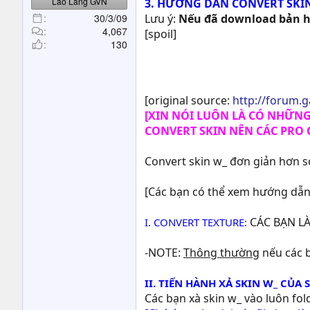
Lão Làng GVN
3. HƯỚNG DẪN CONVERT SKIN
30/3/09
Lưu ý:
Nếu đã download bản hư
4,067
[spoil]
130
[original source:
http://forum
[XIN NÓI LUÔN LÀ CÓ NHỮN
CONVERT SKIN NÊN CÁC PRO C
Convert skin w_ đơn giản hơn s
[Các bạn có thể xem hướng dẫn 
CÁC BẠN LÀ
I. CONVERT TEXTURE:
-NOTE:
Thông thường
nếu các b
II. TIẾN HÀNH XẢ SKIN W_ CỦA
Các bạn xà skin w_ vào luôn fol