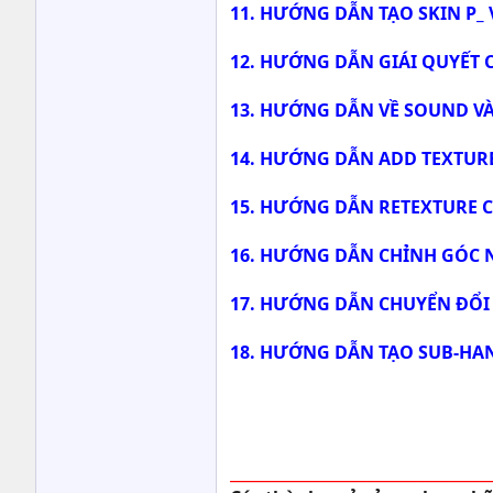
11. HƯỚNG DẪN TẠO SKIN P_ V
12. HƯỚNG DẪN GIÁI QUYẾT C
13. HƯỚNG DẪN VỀ SOUND VÀ
14. HƯỚNG DẪN ADD TEXTURE
15. HƯỚNG DẪN RETEXTURE 
16. HƯỚNG DẪN CHỈNH GÓC 
17. HƯỚNG DẪN CHUYỂN ĐỔI T
18. HƯỚNG DẪN TẠO SUB-HA
__________________________________