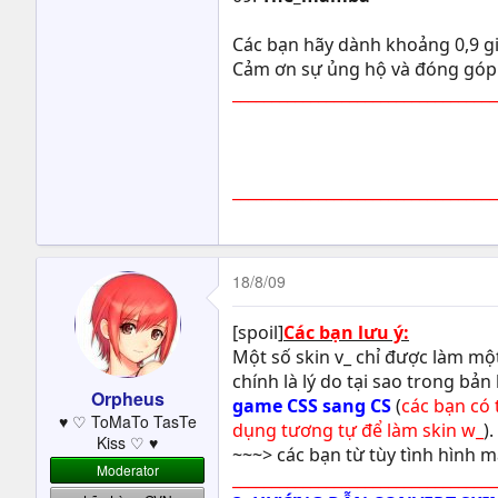
Các bạn hãy dành khoảng 0,9 gi
Cảm ơn sự ủng hộ và đóng góp c
__________________________________
__________________________________
18/8/09
[spoil]
Các bạn lưu ý:
Một số skin v_ chỉ được làm một
chính là lý do tại sao trong bản
Orpheus
game CSS sang CS
(
các bạn có 
♥ ♡ ToMaTo TasTe
dụng tương tự để làm skin w_
).
Kiss ♡ ♥
~~~> các bạn từ tùy tình hình 
Moderator
__________________________________