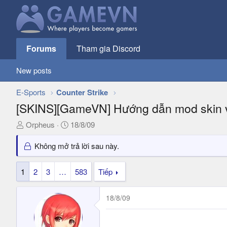
Forums
Tham gia Discord
New posts
E-Sports
Counter Strike
[SKINS][GameVN] Hướng dẫn mod skin vũ
T
N
Orpheus
18/8/09
h
g
r
à
Không mở trả lời sau này.
e
y
a
g
1
2
3
…
583
Tiếp
d
ử
s
i
18/8/09
t
a
r