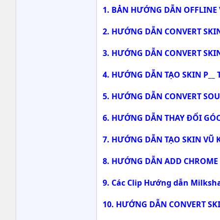
1. BẢN HƯỚNG DẪN OFFLINE 
2. HƯỚNG DẪN CONVERT SKIN 
3. HƯỚNG DẪN CONVERT SKIN
4. HƯỚNG DẪN TẠO SKIN P__ T
5. HƯỚNG DẪN CONVERT SOU
6. HƯỚNG DẪN THAY ĐỔI GÓ
7. HƯỚNG DẪN TẠO SKIN VŨ 
8. HƯỚNG DẪN ADD CHROME 
9. Các Clip Hướng dẫn Milksh
10. HƯỚNG DẪN CONVERT SKIN