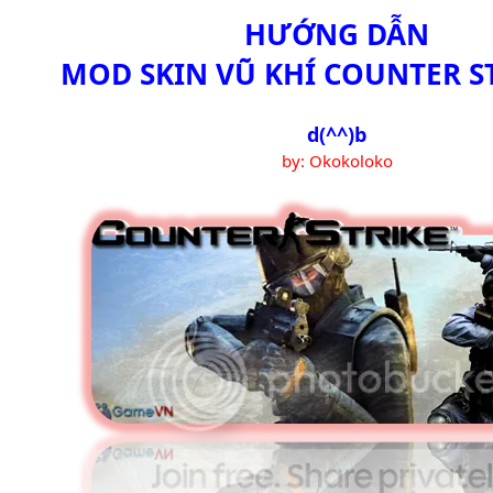
HƯỚNG DẪN
MOD SKIN VŨ KHÍ COUNTER ST
d(^^)b
by: Okokoloko