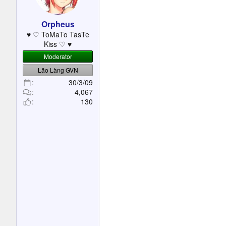
t
e
Orpheus
r
♥ ♡ ToMaTo TasTe
Kiss ♡ ♥
Moderator
Lão Làng GVN
30/3/09
4,067
130